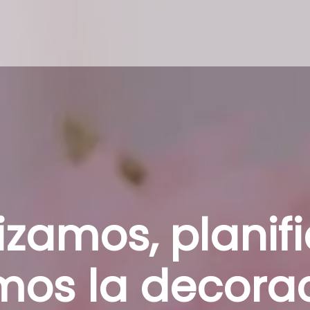
tros Servicios
Blog
Contacto
izamos, planif
mos la decorac