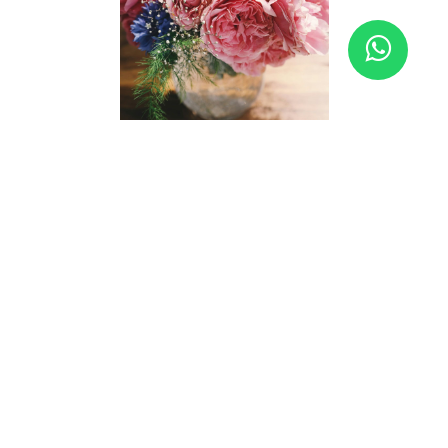
Crear el centro de mesa perfecto es un arte
que requiere creatividad, habilidad y pasión.
En
alheli.com.mx
, ofrecemos diseños
personalizados que no solo garantizan una
estética excepcional, sino también una
durabilidad y frescura incomparables. ¡Déjese
cautivar por la magia de nuestros centros de
mesa y eleve su evento a un nivel de
distinción inigualable!