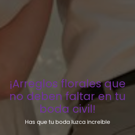
¡Arreglos florales que
no deben faltar en tu
boda civil!
Has que tu boda luzca increíble